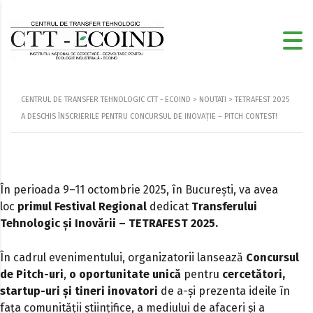
CENTRUL DE TRANSFER TEHNOLOGIC CTT - ECOIND
>
NOUTATI
>
TETRAFEST 2025
A DESCHIS ÎNSCRIERILE PENTRU CONCURSUL DE INOVAȚIE – PITCH CONTEST!
În perioada 9–11 octombrie 2025, în București, va avea
loc
primul Festival
Regional
dedicat
Transferului
Tehnologic și Inovării – TETRAFEST 2025.
În cadrul evenimentului, organizatorii lansează
Concursul
de Pitch-uri
,
o oportunitate unică
pentru
cercetători,
startup-uri și tineri inovatori
de a-și prezenta ideile în
fața comunității științifice, a mediului de afaceri și a