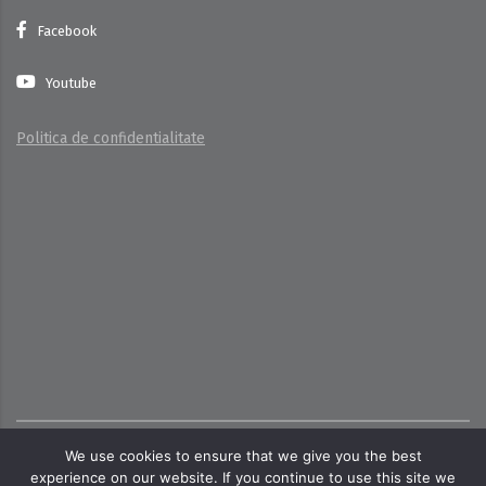
Facebook
Youtube
Politica de confidentialitate
Copyright ©
2026
Toate dreptrurile rezervate pentru
We use cookies to ensure that we give you the best
cttecoind.ro
experience on our website. If you continue to use this site we