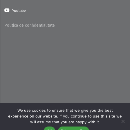
Youtube
Politica de confidentialitate
Copyright ©
2026
Toate dreptrurile rezervate pentru
We use cookies to ensure that we give you the best
cttecoind.ro
experience on our website. If you continue to use this site we
will assume that you are happy with it.